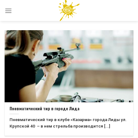
Skip
to
content
Пневматический тир в городе Лида
Пневматический тир в клубе «Казарма» города Лиды ул.
Крупской 40 – в нем стрельба производится [...]